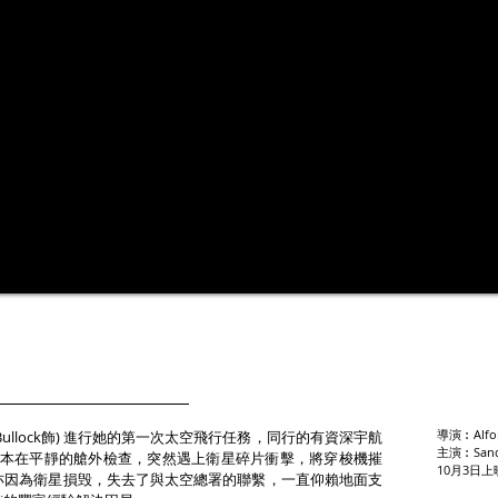
導演︰Alfon
dra Bullock飾) 進行她的第一次太空飛行任務，同行的有資深宇航
主演︰Sandr
Clooney飾)，本在平靜的艙外檢查，突然遇上衛星碎片衝擊，將穿梭機摧
10月3日上
亦因為衛星損毁，失去了與太空總署的聯繫，一直仰賴地面支