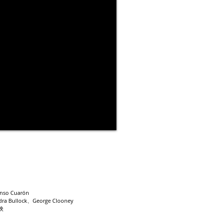
so Cuarón
a Bullock、George Clooney
映