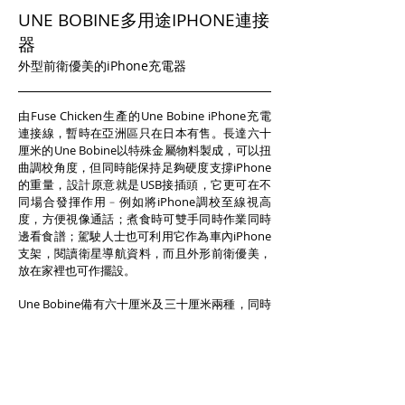
UNE BOBINE多用途IPHONE連接
器
外型前衛優美的iPhone充電器
由Fuse Chicken生產的Une Bobine iPhone充電
連接線，暫時在亞洲區只在日本有售。長達六十
厘米的Une Bobine以特殊金屬物料製成，可以扭
曲調校角度，但同時能保持足夠硬度支撐iPhone
的重量，設計原意就是USB接插頭，它更可在不
同場合發揮作用﹣例如將iPhone調校至線視高
度，方便視像通話；煮食時可雙手同時作業同時
邊看食譜；駕駛人士也可利用它作為車內iPhone
支架，閱讀衛星導航資料，而且外形前衛優美，
放在家裡也可作擺設。
Une Bobine備有六十厘米及三十厘米兩種，同時
支援iPhone 4、4S及5，亦有Android手機插頭版
本。
USD24.95
www.fusechicken.com