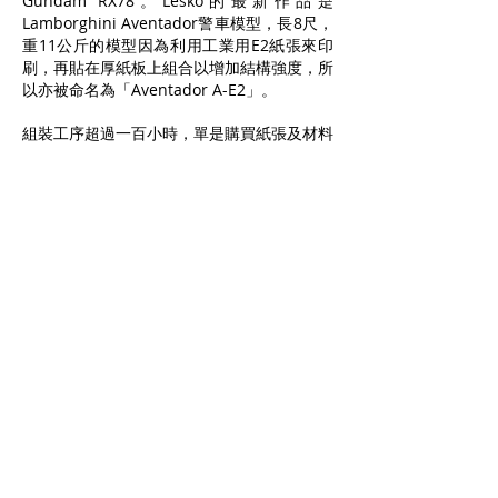
Gundam RX78。Lesko的最新作品是
Lamborghini Aventador警車模型，長8尺，
重11公斤的模型因為利用工業用E2紙張來印
刷，再貼在厚紙板上組合以增加結構強度，所
以亦被命名為「Aventador A-E2」。
組裝工序超過一百小時，單是購買紙張及材料
已超過了一千美元，完成後，Lesko將模型的
紙樣及套件放到個人網頁供收費下載，希望這
些收入可以幫助支付製作費。同時這亦可試驗
市場反應，Lesko的最終目標，是成為全職的
紙板藝術家。他希望這個構思能與其他藝術愛
好者互相激勵，另一方面可為汽車或其他行業
的業者帶來新的刺激，在市場推廣上成為一個
嶄新表現方式。
visualspicer.com
2013/10/05 UPDATE