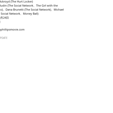
kroyd (The Hurt Locker)
din (The Social Network、The Girl with the
oo)、Dana Brunetti (The Social Network)、Michael
e Social Network、Money Ball)
月24日
鐘
phillipsmovie.com
UPDATE