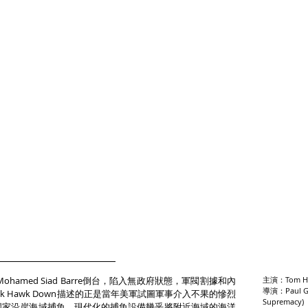
hamed Siad Barre倒台，陷入無政府狀態，軍閥割據和內
主演：Tom Ha
導演：Paul Gr
k Hawk Down描述的正是當年美軍試圖軍事介入不果的慘烈
Supremacy)
國家沿岸海域捕魚，現代化的捕魚設備幾乎將附近海域的海洋