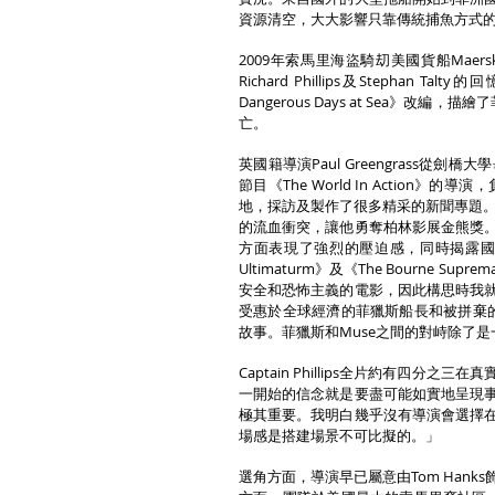
資源清空，大大影響只靠傳統捕魚方式
2009年索馬里海盜騎刧美國貨船Maersk A
Richard Phillips及Stephan Talty的回憶
Dangerous Days at Sea》
亡。
英國籍導演Paul Greengrass從劍橋大學畢業
節目《The World In Actio
地，採訪及製作了很多精采的新聞專題。200
的流血衝突，讓他勇奪柏林影展金熊獎
方面表現了強烈的壓迫感，同時揭露國際
Ultimaturm》及《The Bourne
安全和恐怖主義的電影，因此構思時我
受惠於全球經濟的菲獵斯船長和被拼棄的
故事。菲獵斯和Muse之間的對峙除了
Captain Phillips全片約有四
一開始的信念就是要盡可能如實地呈現
極其重要。我明白幾乎沒有導演會選擇
場感是搭建場景不可比擬的。」
選角方面，導演早已屬意由Tom Hanks飾