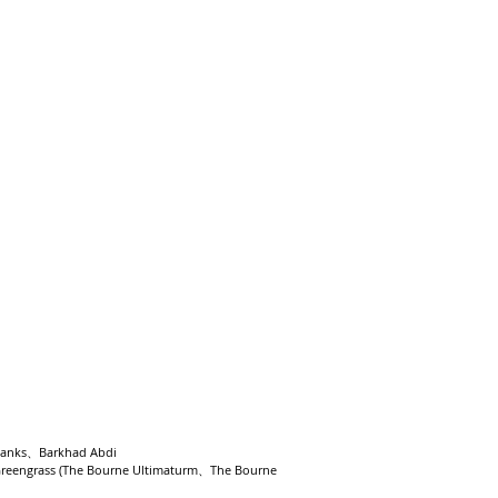
nks、Barkhad Abdi
eengrass (The Bourne Ultimaturm、The Bourne