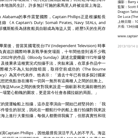
攝影：Barry Ac
的本地漁民生計。許多無計可施的索馬里人終被迫當上海盜。
監製：Scott Ru
Dragon Tatt
labama的事件震驚國際，Captain Phillips正是根據船長
De Luca (Th
上映日期：10
錄《A Captain’s Duty: Somali Pirates, Navy SEALs, and
片長: 134分
改編，描繪了菲獵斯船長為拯救船員自願成為海盜人質，經歷5天的生死存
www.captain
後，曾當英國電視台ITV (Independent Television) 時事
2013/10/14 
n》的導演，負責追訪國際時事及戰爭衝突場面，十年間他曾到過不少戰
2年的作品《Bloody Sunday》講述北愛爾蘭1972年爆發
。及後秉承這種實況式拍攝手法，夾敍來議，在眾多作品中一
權力不為人知的陰暗面，取得空前成功的《The Bourne
 Supremacy》為其中代表作。他表示：「過去十年已有很多探討國家
就想把焦點放在擁有一切與一無所有這兩種人之間的抗衡上。
海盜Muse之間的衝突對我來說是一個嶄新和充滿前瞻性的
是一場驚心動魄的圍攻，更是當今社會各國拉鋸的局面。」
分之三在真實的貨運輪船上拍攝，這亦是導演由一開始已經堅持的：「我
事件發生的狀況，因此在一艘航行中的船上進行拍攝對我來說
在海上進行大量拍攝，每個人都覺得我瘋了，但那真實性和現
演Captain Phillips，因他最擅長演活平凡人的不平凡。海盜