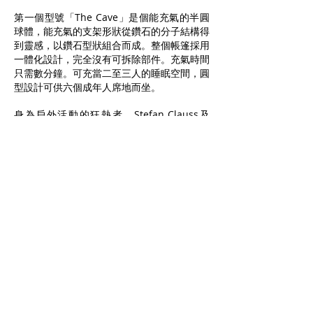
第一個型號「The Cave」是個能充氣的半圓
球體，能充氣的支架形狀從鑽石的分子結構得
到靈感，以鑽石型狀組合而成。整個帳篷採用
一體化設計，完全沒有可拆除部件。充氣時間
只需數分鐘。可充當二至三人的睡眠空間，圓
型設計可供六個成年人席地而坐。
身為戶外活動的狂熱者，Stefan Clauss及
Stefan Schulze Dieckhoff希望「The
Cave」能為旅者提供一個能配合心情的流動
居所。人在野外，所有感觀都會變得敏銳，不
期然在期待著未知的事情發生，充滿活著的感
覺。旅途上會不斷遇到新的環境與文化，並與
新相識的人接觸，不斷學習並發掘內在的自
己，興奮、疲累但滿足，至少在晚上，讓
「The Cave」給旅客一點在家的感覺。
heimplanet.com
2013/11/18 UPDATE