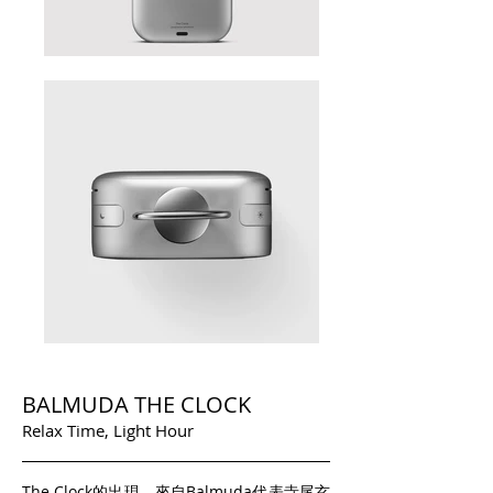
BALMUDA THE CLOCK
Relax Time, Light Hour
The Clock的出現，來自Balmuda代表寺尾玄