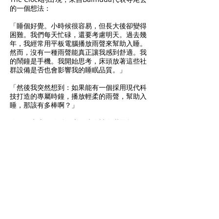
的一個想法：
「睡個好覺。小時候很容易，但長大後卻變得
困難。我們每天忙碌，還要考慮明天。過去幾
年，我經常用平板電腦播放雨聲來幫助入睡。
然而，沒有一種雨聲能真正讓我感到舒適。我
的鬧鐘是手機。我開始思考，床頭放著這些社
群設備是否也會影響我的睡眠品質。」
「然後我突然想到：如果能有一個採用現代科
技打造的專屬時鐘，播放輕柔的雨聲，幫助入
睡，那該有多棒啊？」
喚醒、專注、放鬆。這款時鐘旨在滿足您一天
中各種場合的需求。它配備輕柔的響鬧鈴喚醒
你，計時器助你集中注意力，以及「放鬆時
光」模式，以舒緩的雨聲或鋼琴曲營造寧靜氛
圍，其音質之佳遠超其小巧的體積。錶盤採用
光影顯示時間，無需指針，讓你輕鬆掌握時
間。鋁製錶身堅固耐用，便於攜帶，是你旅行
的完美伴侶。與這款時鐘一起享受美好時光
吧。
The Clock不只用來展現時間，更要讓時間本