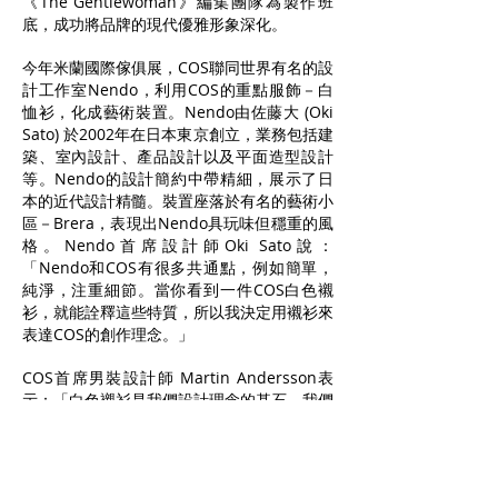
《The Gentlewoman》編集團隊為製作班
底，成功將品牌的現代優雅形象深化。
今年米蘭國際傢俱展，COS聯同世界有名的設
計工作室Nendo，利用COS的重點服飾－白
恤衫，化成藝術裝置。Nendo由佐藤大 (Oki
Sato) 於2002年在日本東京創立，業務包括建
築、室內設計、產品設計以及平面造型設計
等。Nendo的設計簡約中帶精細，展示了日
本的近代設計精髓。裝置座落於有名的藝術小
區－Brera，表現出Nendo具玩味但穩重的風
格。Nendo首席設計師Oki Sato說：
「Nendo和COS有很多共通點，例如簡單，
純淨，注重細節。當你看到一件COS白色襯
衫，就能詮釋這些特質，所以我決定用襯衫來
表達COS的創作理念。」
COS首席男裝設計師 Martin Andersson表
示：「白色襯衫是我們設計理念的基石。我們
每季都會把它重新演繹。我們對於Nendo選
擇襯衫作為裝置的設計重心感到興奮。」COS
首席女裝設計師Karin Gustafsson提到：
「我們喜愛裝置的設計，它的低調美學和巧妙