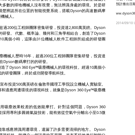
預計推出日期
yson留意到大多數的掃地機械人沒有視覺，無法辨識身處的環境。於是研
清楚辨認所在位置的智能視覺系統，搭載Dyson的高速數碼摩
ww.dyson3
塵機械人。
2014/09/10 
年，超過200位工程師團隊密集研發，投資達2,800萬英鎊。Dyson
的的研發。 代數、概率論、幾何和三角學相結合，創造了Dyson
經過10萬個小時，這隊由31位機械人軟件工程師所組成的研發團
e™吸塵機械人歷時16年，超過200位工程師團隊密集研發，投資達
英鎊在Dyson數碼摩打的的研發。
Dyson 360 Eye™吸塵機械人的環視科技。經過10萬個小
成的研發團隊，終於成功開發導航科技。
son宣布投資500萬英磅在倫敦帝國理工學院設立機械人實驗室。
應周遭環境的環視科技，就像是Dyson 360 Eye™吸塵機
。
吸塵效果較差的低效能摩打。針對這個問題，Dyson 360
打，並採用專利多圓錐氣旋技術，能有效從空氣中分離出小至0.5微
靠感應辨識周遭環境，遺漏了許多需要清掃的地方。 Dyson