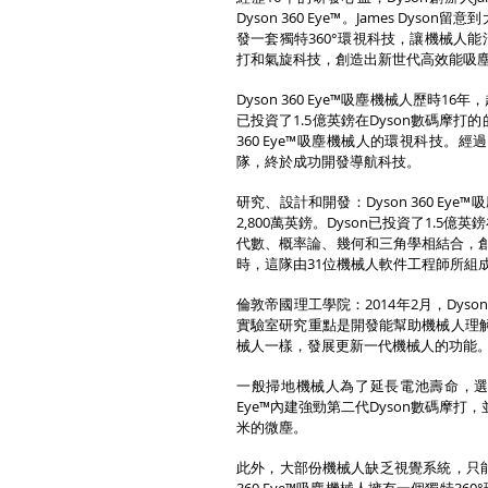
Dyson 360 Eye™。James D
發一套獨特360°環視科技，讓機械人能
打和氣旋科技，創造出新世代高效能吸
Dyson 360 Eye™吸塵機械人歷時16
已投資了1.5億英鎊在Dyson數碼摩打
360 Eye™吸塵機械人的環視科技。
隊，終於成功開發導航科技。
研究、設計和開發：Dyson 360 Ey
2,800萬英鎊。Dyson已投資了1.5億
代數、概率論、幾何和三角學相結合，創造了
時，這隊由31位機械人軟件工程師所組
倫敦帝國理工學院：2014年2月，Dy
實驗室研究重點是開發能幫助機械人理解和適
械人一樣，發展更新一代機械人的功能
一般掃地機械人為了延長電池壽命，選用
Eye™內建強勁第二代Dyson數碼摩
米的微塵。
此外，大部份機械人缺乏視覺系統，只能