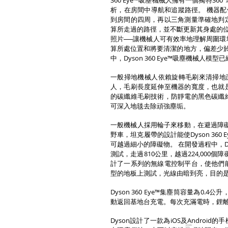
360 Eye™吸塵機械人擁有一個獨特
析，在房間中導航和追蹤路徑。 機器配
到房間的四周，再以三角測量準確地判
算所走過的路徑，並不斷更新其身處的位置。 
照片──讓機械人可有效率地理解周圍
算所處位置和將要清潔的地方，偏差少
中，Dyson 360 Eye™吸塵機械人模
一般掃地機械人依賴旋轉毛刷來清掃地面，最
人，毛刷長度延伸至機器的寬度，也就
的碳纖維毛刷技術，防靜電的黑色碳纖
可深入地毯去除頑強塵垢。
一般機械人採用輪子來移動，在避過障
野車，坦克履帶的設計能使Dyson 36
可越過細小的障礙物。 在開發過程中，Dy
測試，走過810公里，越過224,000個
計了一系列的無線電控制平台，使他們
型的地板上測試，光線由暗到亮，目的
Dyson 360 Eye™集塵筒容量為0.4公
動返回基地台充電。每次充滿電時，鋰離子
Dyson設計了一款為iOS及Androi