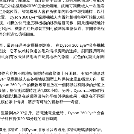
360°環視科技，能建立一個詳盡的平面圖，並有系統地進行智能分
備紅外線感應器和360度全景鏡頭。鏡頭可讓機械人一次過看
定身處位置。智能機械人會在所收集的影像中尋找地標，以計
Dyson 360 Eye™吸塵機械人內置的相機每秒可拍攝30張
環境。相機的快門速度和機器的移動速度同步，因此能精確地計
於1毫米。機器而紅外線裝置則可偵測障礙物位置。在開發過程
型已經分析過15億張圖像。
終僅是將灰層拂到別處。 在Dyson 360 Eye™吸塵機械
是說，它不依賴於側邊的毛刷清掃房間的邊緣。刷頭採用專利
維毛刷有效去除黏附著在硬質地板的微塵，紅色的尼龍毛刷則
礙物和穿梭不同地板類型時都會顯得十分困難。 有如全地形越
0 Eye™吸塵機械人在各種地板類型上均保持速度並穩定方向，更
son 360 Eye™的機器履帶被放在一個轉動並有階梯的步道上
障礙物，整個測試歷時超過1,000小時。另外，Dyson工程師們設
能夠測試機器在越過障礙時的平衡與導航效果，機器在不同類
是模仿家中情境，將所有可能的變數都一一考慮。
升，重量則為2.37公斤。當電池電量低時，Dyson 360 Eye™會自
科技提供20-30分鐘的運行時間。
d的手機應用程式，讓Dyson用家可以透過應用程式輕鬆清掃家居。