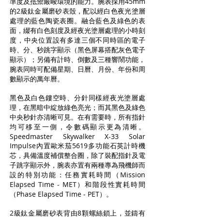
準度及抵禦嚴峻環境的能力。腕表採用45mm
的2級鈦金屬磨砂表殼，配以經白色夜光塗層
處理的藍色陶瓷表圈。融合藍色及綠色的表
面，綴有白色刻度及經夜光塗層處理的小時刻
度，中央位置設有多達三個不同時區的電子
時、分、秒跳字顯示（黑色屏幕搭配灰色電子
顯示）；另備有計時、倒數及三種響鬧功能，
腕表同時可配備星期、日曆、月份、年份和周
數顯示的萬年曆。
黑色及白色鏤空時、分針同樣經夜光塗層處
理，在黑暗中綻放綠色亮光；而其黑色及綠色
中央秒針亦清晰可見。在有需要時，所有指針
均可移至一側，令數碼顯示更為清晰。
Speedmaster Skywalker X-33 Solar
Impulse內置歐米茄5619多功能石英計時機
芯，具備溫度補償整合圈，除了裝配指針及電
子跳字顯示外，腕表亦置有兩種專為飛機師而
設的特別功能：任務實耗時間（Mission
Elapsed Time - MET）和階段性實耗時間
（Phase Elapsed Time - PET）。
2級鈦金屬磨砂表背由8顆螺絲鎖上，並鑄有