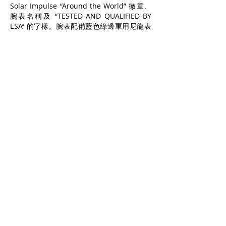
Solar Impulse “Around the World” 徽章、
腕表名稱及 “TESTED AND QUALIFIED BY
ESA’’ 的字樣。腕表配備藍色綠邊軍用尼龍表
帶，限量1,924枚，以紀念美國空軍於1924年
4月4日至9月28日，進行人類首次環繞地球飛
行的年份。
OMEGA & Solar Impulse’s Project Presentation
www.omegawatches.com/si
Solar Impulse RTW
www.solarimpulse.com
2015/03/20 UPDATE