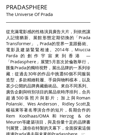
PRADASPHERE
The Universe Of Prada
從充滿電影感的性格演員廣告大片，到依然讓
人記憶猶新、展館形態定期切換的「Prada
Transformer」，Prada的世界一直跟藝術、
電影及建築緊緊相連。2014年，Miuccia
Parda的創作宇宙來到香港 —
「Pradasphere」展覽5月首次於倫敦舉行，
匯集Prada的獨特視野，展出品牌的一系列珍
藏：從過去30年的作品中挑選60個不同服裝
造型，多款精緻鞋履、手袋與物料樣本，以及
甚少公開的品牌典藏藝術品。來自不同系列、
廣告企劃與特別項目的展品依時序排列，合共
超過500張照片與影片；加上與Roman
Polanski、Wes Anderson、Ridley Scott及
楊福東等著名導演合作的短片，長期合作的
Rem Koolhaas/OMA和Herzog & de
Meuron等建築項目，與及份量十足的品牌書
刊展覽，讓你在特製的天幕下，全面探索這個
接連Prada過去與未來的Pradasphere。