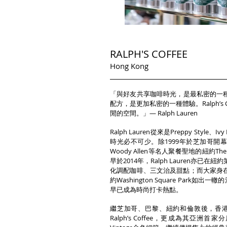
RALPH'S COFFEE
Hong Kong
「與好友共享咖啡時光，是最私密的一
配方，是更加私密的一種體驗。Ralph’
閒的空間。」— Ralph Lauren
Ralph Lauren從來是Preppy St
時光必不可少。除1999年於芝加哥開幕的RL 
Woody Allen等名人聚餐聖地的紐約The P
早於2014年，Ralph Lauren亦已在紐約
化調配咖啡、三文治及甜點；而大家身在東
約Washington Square Park如出一轍
早已成為時尚打卡熱點。
繼芝加哥、巴黎、紐約和倫敦後，香港也成
Ralph’s Coffee，更成為其亞洲