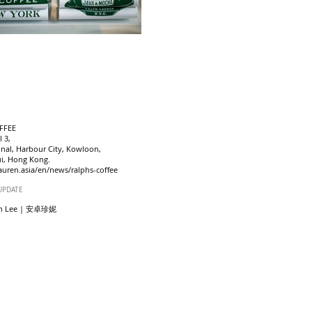
FFEE
 3,
nal, Harbour City, Kowloon,
ui, Hong Kong.
uren.asia/en/news/ralphs-coffee
UPDATE
en Lee | 安卓珍妮