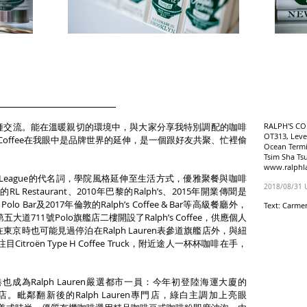
種交流。能在溫暖親切的環境中，與大家分享我特別調配的咖啡
RALPH'S CO
OT313, Level
s Coffee在我眼中是品牌世界的延伸，是一個跟好友共聚、忙裡偷
Ocean Termi
Tsim Sha Ts
www.ralphla
yle、Ivy League的代名詞，學院風格延伸至生活方式，優雅聚餐與咖啡
2018/08/31 
Restaurant、2010年巴黎的Ralph’s、2015年開業傳聞是
olo Bar及2017年倫敦的Ralph’s Coffee & Bar等高級餐廳外，
Text: Carm
第五大道711號Polo旗艦店二樓開設了Ralph’s Coffee，供應個人
京時也可能見過停泊在Ralph Lauren表參道旗艦店外，與紐
的注目Citroën Type H Coffee Truck，附近途人一杯杯咖啡在手，
為Ralph Lauren嚴選都市一員：今年初登陸海運大廈的
首家分店。毗鄰翻新後的Ralph Lauren專門店，綠白主調加上亮眼