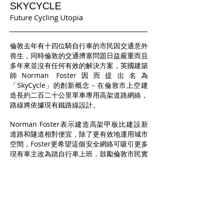
SKYCYCLE
Future Cycling Utopia
倫敦去年有十四位騎自行車的市民因交通意外
喪生，同時倫敦的交通擠塞問題日益嚴重而且
多年來並沒有任何有效的解決方案，英國建築
師Norman Foster因而提出名為
「SkyCycle」的創新概念－在倫敦市上空建
造長約二百二十公里單車專用高架道路網絡，
路線將依據現有鐵路線設計。
Norman Foster表示建造高架甲板比建設新
道路和隧道相對便宜，除了更有效地運用城市
空間，Foster更希望這個安全網絡可吸引更多
現有車主改為踏自行車上班，鼓勵倫敦市民實
踐更加健康的生活模式。如果此建築計劃獲得
政府批准，預設興建時間需時約二十年。
SKYCYCLE
Exterior Architecture
2014/01/09 UPDATE