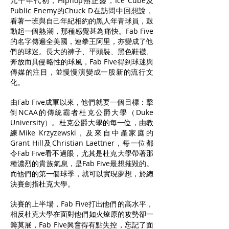
九十年代初，Hiphop熱正盛，Ice Cube及
Public Enemy的Chuck D在訪問中回想說，
看著一班與自己年紀相約的黑人年青球員，鼓
動起一個熱潮，那種感覺甚為痛快。Fab Five
的名字傳遍全美國，連拳王阿里，亦變成了他
們的球迷。長大的褲子、平頭裝、黑色鞋襪、
奔放而具侵略性的球風，Fab Five得到球迷與
傳媒的注目，並慢慢演變成一股新的流行文
化。
由Fab Five成軍以來，他們就要一個目標：擊
倒NCAA的傳統霸者杜克公爵大學（Duke
University）。杜克公爵大學的每一位，由教
練Mike Krzyzewski，及來自中產家庭的
Grant Hill及Christian Laettner，每一位都
令Fab Five看不過眼，尤其是杜克大學帶著那
種濃烈的貴族氣息，是Fab Five最想摧毀的。
而他們的第一個球季，就可以實現夢想，於總
決賽劍指杜克大學。
決賽的上半場，Fab Five打出他們的高水平，
相反杜克大學在面對他們如火燎原的攻勢卻一
籌莫展，Fab Five興𡚒得有點失控，忘記了面