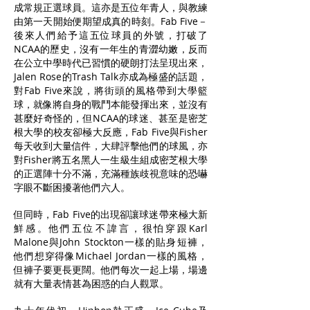
成常規正選球員。這亦是五位年青人，與教練
由第一天開始便期望成真的時刻。Fab Five－
後來人們給予這五位球員的外號，打破了
NCAA的歷史，沒有一年生的青澀幼嫩，反而
在公立中學時代已習慣的硬朗打法呈現出來，
Jalen Rose的Trash Talk亦成為極盛的話題，
對Fab Five來說，將街頭的風格帶到大學籃
球，就像將自身的戰鬥本能發揮出來，並沒有
甚麼好奇怪的，但NCAA的球迷、甚至是密芝
根大學的校友卻極大反應，Fab Five與Fisher
每天收到大量信件，大肆評擊他們的球風，亦
對Fisher將五名黑人一生級生組成密芝根大學
的正選陣十分不滿，充滿種族歧視意味的恐嚇
字眼不斷困擾著他們六人。
但同時，Fab Five的出現卻讓球迷帶來極大新
鮮感。他們五位不諱言，很怕穿跟Karl
Malone與John Stockton一樣的貼身短褲，
他們想穿得像Michael Jordan一樣的風格，
但褲子要更長更闊。他們每次一起上場，場邊
就有大量表情甚為困惑的白人觀眾。