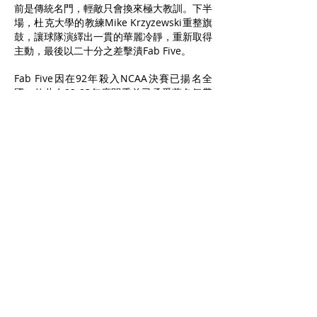
前是傳統名門，輕敵只會換來極大教訓。下半
場，杜克大學的教練Mike Krzyzewski重整旗
鼓，讓球隊演繹出一貫的華麗冷靜，重新取得
主動，最後以二十分之差擊潰Fab Five。
Fab Five因在92年殺入NCAA決賽已揚名全
國，故此在92-93年度開季前已承受著名氣帶
來的壓力。1993年，Fab Five以密芝根大學
最佳成績31勝証明了自己不是曇花一現的彗
星，並再度打進總決賽，對手是Michael
Jordan的母校－北卡羅來納州大學（North
Carolina）。吸收了上年慘敗於杜克大學二十
分的經驗，Fab Five表現得更成熟，在克服了
前半場落後六分的劣勢，下半場與傳統強豪北
卡互有領先，形成拉鋸戰，終場前 20 秒，密
芝根以71比73落後兩分，Chris Webber奮力
搶下北卡球員罰球不進的籃板，自己運球行進
過了半場，在倒數11秒時，他在密芝根後備
席前叫出了暫停，但因己方已用盡暫停時間，
他因要求暫停而被判技術犯規，最後以77-71
的比數落敗，將總冠軍拱手相讓，這亦是
NCAA歷史上有名的「Infamous