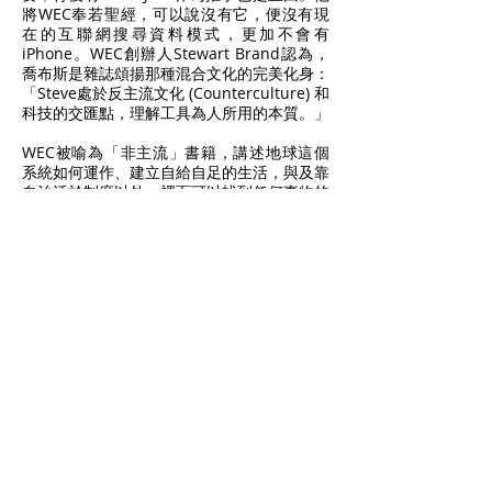
將WEC奉若聖經，可以說沒有它，便沒有現
在的互聯網搜尋資料模式，更加不會有
iPhone。WEC創辦人Stewart Brand認為，
喬布斯是雜誌頌揚那種混合文化的完美化身：
「Steve處於反主流文化 (Counterculture) 和
科技的交匯點，理解工具為人所用的本質。」
WEC被喻為「非主流」書籍，講述地球這個
系統如何運作、建立自給自足的生活，與及靠
自治活於制度以外；裡面可以找到任何事物的
資料，自稱為一本產品評論及介紹目錄的工具
書，類似現在的Search Engine，猶如紙本
Google — 未有Internet之前的Google，就連
怎樣興建一條橋也有資料提供。
Stewart Brand是美國人，想法極具前瞻性，
很早就提出外太空移民、免費資訊及
Sustainability等概念。他提倡波希米亞式生
活，著重自治、自由、建立自己想要的人類世
界。其中一個影響Brand的人是Norbert
Wiener，他最早提出「人類某程度上是一部
機器」(即Cyborg人造人) Cybernetics (模控
學 / 控制論) 學說，通過無線電通訊、神經生
理學、心理學、數學邏輯和媒體學等領域研
究，最後又從機器控制返回現實世界 (即人)，