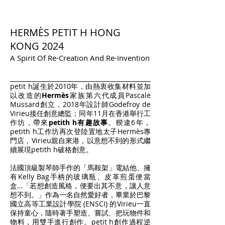
HERMÈS PETIT H HONG
KONG 2024
A Spirit Of Re-Creation And Re-Invention
petit h誕生於2010年，由熱衷收集材料並加
以改造的
Hermès
家族第六代成員Pascale
Mussard創立，2018年設計師Godefroy de
Virieu接任創意總監；同年11月在香港舉行工
作坊，帶來
petith h有趣故事
。暌違6年，
petith h工作坊再次登陸置地太子Hermès專
門店，Virieu親自來港，以意想不到的形式繼
續展現petith h破格創意。
法國頂級製琴師手作的「馬鞍架」電結他、擁
有Kelly Bag手柄的玻璃瓶、皮革煎蛋便當
盒…「若想創造風格，便要出其不意，讓人意
想不到。」作為一名自然愛好者，畢業於巴黎
國立高等工業設計學院 (ENSCI) 的Virieu一直
保持童心，隨時著手塑造、嘗試、把玩物件和
物料，用雙手進行創作。petit h創作過程逆